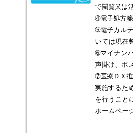
で閲覧又は
➃電子処方
➄電子カル
いては現在
➅マイナン
声掛け、ポ
➆医療ＤＸ
実施するた
を行うこと
ホームペー