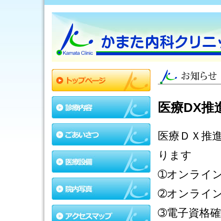
医療DX推
医療ＤＸ推
ります
➀オンライ
➁オンライ
➂電子資格